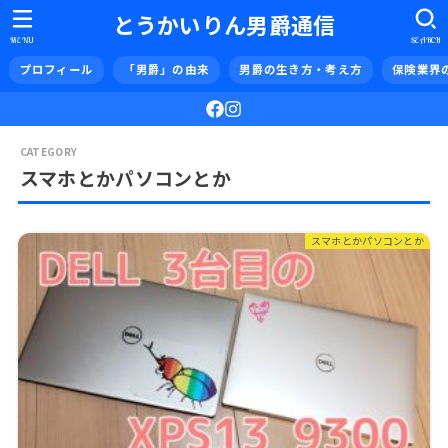
とうかいりん男爵通信
MENU
SEARCH
プロフィール
「男爵」の由来
男爵の生き方・考え方
保険業界
スマホとかパソコンとか
スマホとかパソコンとか