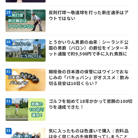
反則打球～敬遠球を打った新庄選手はア
ウトではない
とうかいりん男爵の由来｜シーランド公
国の男爵（バロン）の爵位をインターネ
ット通販で約9,500円で手に入れ貴族に
開栓後の日本酒の保管にはワインでおな
じみの「バキュバン」がオススメ｜飲み
切る目安は10日くらい？
ゴルフを始めて18年かかって悲願の100切
りを達成できた！
気に入ったものは色違いで購入｜衣料品
は全く同じものを複数買ってしまうこと