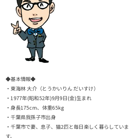
◆基本情報◆
・東海林 大介（とうかいりん だいすけ）
・1977年(昭和52年)9月9日(金)生まれ
・身長175cm、体重65kg
・千葉県我孫子市出身
・千葉市で妻、息子、猫2匹と毎日楽しく暮らしていま
す。