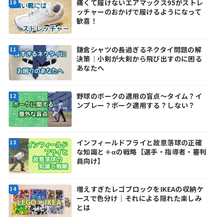
痛くて履けないエアマックス95がストレ
ッチャーのおかげで履けるようになって
歓喜！
鎌倉シャツの長過ぎるネクタイ問題の解
決策｜小剣が大剣から飛び出すのに困る
あなたへ
野球のボークの適用の盲点～タイム？イ
ンプレー？ボーク適用する？しない？
インフィールドフライと故意落球の正確
な知識と＋αの戦略【選手・指導者・審判
員向け】
増えすぎたレゴブロックをIKEAの収納ケ
ースで色分け｜それによる隠れた楽しみ
とは