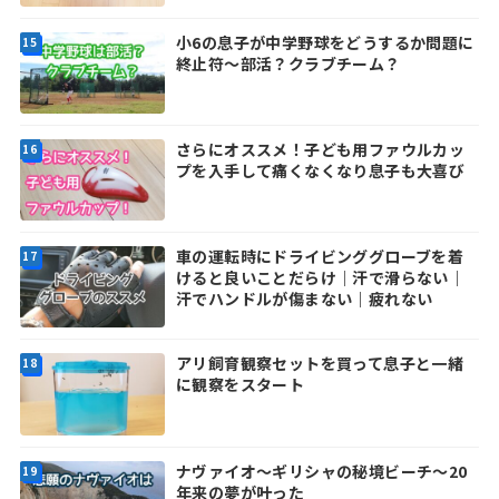
小6の息子が中学野球をどうするか問題に
終止符～部活？クラブチーム？
さらにオススメ！子ども用ファウルカッ
プを入手して痛くなくなり息子も大喜び
車の運転時にドライビンググローブを着
けると良いことだらけ｜汗で滑らない｜
汗でハンドルが傷まない｜疲れない
アリ飼育観察セットを買って息子と一緒
に観察をスタート
ナヴァイオ～ギリシャの秘境ビーチ～20
年来の夢が叶った