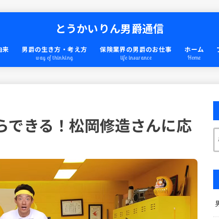
とうかいりん男爵通信
由来
男爵の生き方・考え方
保険業界の男爵のお仕事
ホーム
way of thinking
life insurance
Home
らできる！松岡修造さんに応