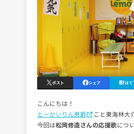
ポスト
シェア
はて
こんにちは！
とーかいりん男爵
こと東海林大
今回は
松岡修造さんの応援歌
につ