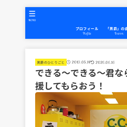
MENU
プロフィール
「男爵」の
Plofile
Baron
2019.05.14
2026.06.16
男爵のひとりごと
できる～できる～君な
援してもらおう！