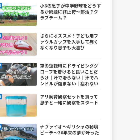
小6の息子が中学野球をどうす
るか問題に終止符～部活？ク
ラブチーム？
さらにオススメ！子ども用フ
ァウルカップを入手して痛く
なくなり息子も大喜び
車の運転時にドライビンググ
ローブを着けると良いことだ
らけ｜汗で滑らない｜汗でハ
ンドルが傷まない｜疲れない
アリ飼育観察セットを買って
息子と一緒に観察をスタート
ナヴァイオ～ギリシャの秘境
ビーチ～20年来の夢が叶った