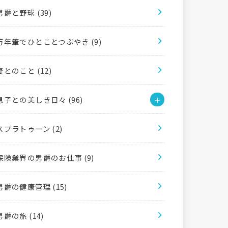
男爵と野球
(39)
万年筆でひとことつぶやき
(9)
妻とのこと
(12)
息子との美しき日々
(96)
スプラトゥーン
(2)
保険業界の男爵のお仕事
(9)
男爵の健康管理
(15)
男爵の旅
(14)