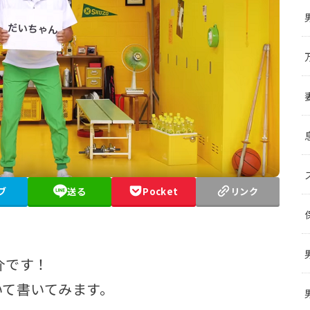
ブ
送る
Pocket
リンク
介です！
いて書いてみます。