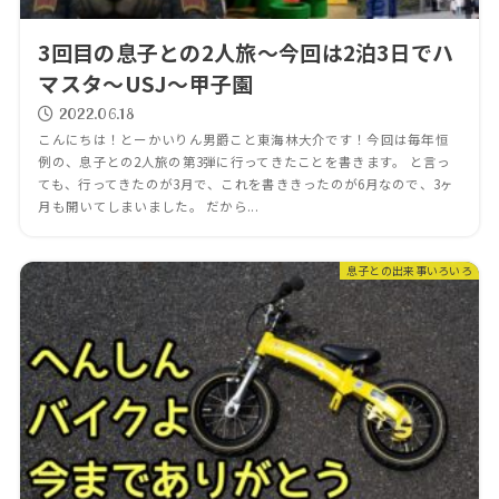
3回目の息子との2人旅～今回は2泊3日でハ
マスタ～USJ～甲子園
2022.06.18
こんにちは！とーかいりん男爵こと東海林大介です！今回は毎年恒
例の、息子との2人旅の第3弾に行ってきたことを書きます。 と言っ
ても、行ってきたのが3月で、これを書ききったのが6月なので、3ヶ
月も開いてしまいました。 だから...
息子との出来事いろいろ