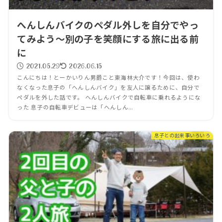
へんしんバイクのペダル外しを自分でやっ
てみよう～別の子を笑顔にする旅に出る前
に
2021.05.29
2026.06.15
こんにちは！とーかいりん男爵こと東海林大介です！今回は、使わ
なくなった息子の「へんしんバイク」を友人に譲るために、自分で
ペダルを外した話です。 へんしんバイクで自転車に乗れるようにな
った 息子の自転車デビューは「へんしん...
息子との出来事いろいろ