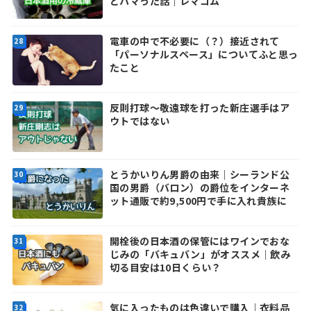
どハマった話｜レマコム
電車の中で不必要に（？）接近されて
「パーソナルスペース」についてふと思っ
たこと
反則打球～敬遠球を打った新庄選手はア
ウトではない
とうかいりん男爵の由来｜シーランド公
国の男爵（バロン）の爵位をインターネ
ット通販で約9,500円で手に入れ貴族に
開栓後の日本酒の保管にはワインでおな
じみの「バキュバン」がオススメ｜飲み
切る目安は10日くらい？
気に入ったものは色違いで購入｜衣料品