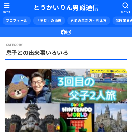
とうかいりん男爵通信
MENU
SEARCH
プロフィール
「男爵」の由来
男爵の生き方・考え方
保険業界
息子との出来事いろいろ
息子との出来事いろいろ