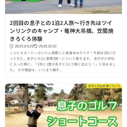
2回目の息子との1泊2人旅～行き先はツイ
ンリンクのキャンプ・竜神大吊橋、笠間焼
きろくろ体験
2021.04.22
2021.12.10
こんにちは！とーかいりん男爵こと東海林大介です！今回は3月に行
ってきた、息子との2人旅第2弾！について書きます。 息子が小学校
に入った時に、「1年に1度は息子と2人で旅に出よう！」と決めまし
た。 その理由は、いつまで親子...
息子との出来事いろいろ