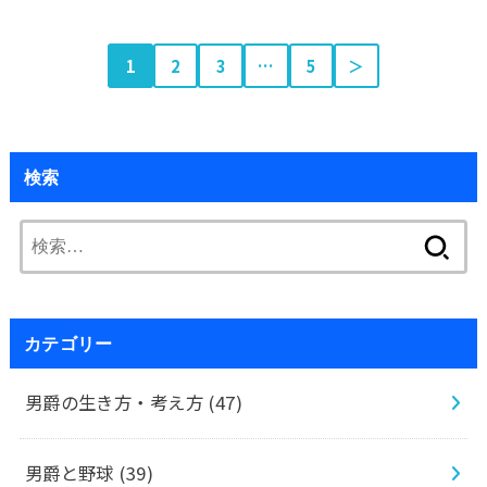
1
2
3
…
5
＞
検索
検
索:
カテゴリー
男爵の生き方・考え方
(47)
男爵と野球
(39)