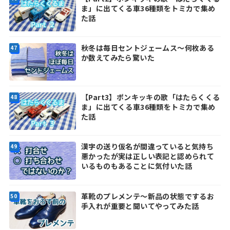
ま」に出てくる車36種類をトミカで集め
た話
秋冬は毎日セントジェームス～何枚ある
か数えてみたら驚いた
【Part3】ポンキッキの歌「はたらくくる
ま」に出てくる車36種類をトミカで集め
た話
漢字の送り仮名が間違っていると気持ち
悪かったが実は正しい表記と認められて
いるものもあることに気付いた話
革靴のプレメンテ～新品の状態でするお
手入れが重要と聞いてやってみた話