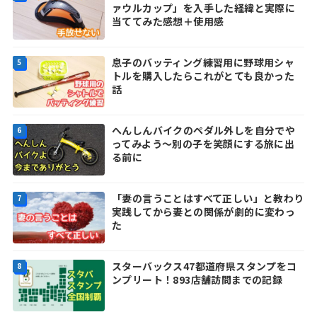
ァウルカップ」を入手した経緯と実際に
当ててみた感想＋使用感
息子のバッティング練習用に野球用シャ
トルを購入したらこれがとても良かった
話
へんしんバイクのペダル外しを自分でや
ってみよう～別の子を笑顔にする旅に出
る前に
「妻の言うことはすべて正しい」と教わり
実践してから妻との関係が劇的に変わっ
た
スターバックス47都道府県スタンプをコ
ンプリート！893店舗訪問までの記録