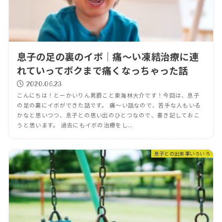
息子の足の裏のイボ｜痛～い凍結治療に連
れていってボクまで痛くなっちゃった話
2020.06.23
こんにちは！とーかいりん男爵こと東海林大介です！今回は、息子
の足の裏にイボができた話です。 痛～い話なので、苦手な人もいる
かなと思いつつ、息子との思い出のひとつなので、書き記しておこ
うと思います。 過去にもイボの治療をし...
息子との出来事いろいろ