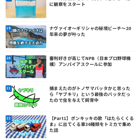
に観察をスタート
ナヴァイオ～ギリシャの秘境ビーチ～20
年来の夢が叶った
審判好きが高じてNPB（日本プロ野球機
構）アンパイアスクールに参加
捕まえたのがトノサマバッタかと思った
ら「ヤブキリ」という最強のバッタだっ
たので虫を与えて飼育中
【Part1】ポンキッキの歌「はたらくくる
ま」に出てくる車36種類をトミカで集め
た話