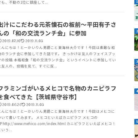
でも、不動の1位に鎮座して...
出汁にこだわる元茶懐石の板前～平田有子さ
んの「和の交流ランチ会」に参加
2019.07.10
2019.11.03
こんにちは！とーかいりん男爵こと東海林大介です！今回は素敵な和
食のランチ会に参加してきた話です。 きっかけは友人のフェイスブッ
クの投稿 本格和食「和の交流ランチ会」というイベントに参加してい
た友人の、投稿を見て、すぐに反...
フラミンゴがいるメヒコで名物のカニピラフ
を食べてきた【茨城県守谷市】
2019.06.26
2019.11.03
こんにちは！とーかいりん男爵こと東海林大介です！今回はメヒコに
ついて書いてみます。 メヒコといえばカニピラフ メヒコの
HPhttp://www.mehico.com/index.html カニピラフといえばメヒコ！
いう...