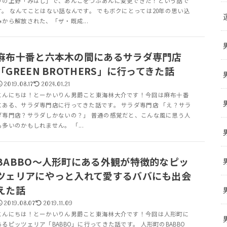
りの上野「みはし」で、あんこをつぶあんに変更できた！という話で
す。 なんてことはない話なんです。 でもボクにとっては20年の思い込
みから解放された、「ザ・既成...
麻布十番と六本木の間にあるサラダ専門店
「GREEN BROTHERS」に行ってきた話
2019.08.17
2024.01.21
こんにちは！とーかいりん男爵こと東海林大介です！今回は麻布十番
にある、サラダ専門店に行ってきた話です。 サラダ専門店 「え？サラ
ダ専門店？サラダしかないの？」 普通の感覚だと、こんな風に思う人
も多いのかもしれません。 「...
BABBO～人形町にある外観が特徴的なピッ
ツェリアにやっと入れて愛するババにも出会
えた話
2019.08.07
2019.11.09
こんにちは！とーかいりん男爵こと東海林大介です！今回は人形町に
あるピッツェリア「BABBO」に行ってきた話です。 人形町のBABBO