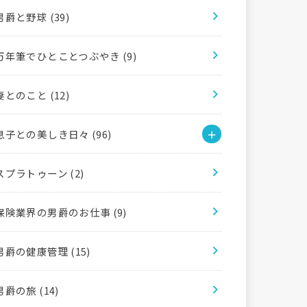
男爵と野球
(39)
万年筆でひとことつぶやき
(9)
妻とのこと
(12)
息子との美しき日々
(96)
スプラトゥーン
(2)
保険業界の男爵のお仕事
(9)
男爵の健康管理
(15)
男爵の旅
(14)