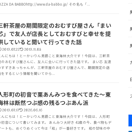
IZZA DA BABBOhttp://www.da-babbo.jp/ その名も「...
三軒茶屋の期間限定のおむすび屋さん「まい
芯」で友人が店長としておむすびと幸せを提
供していると聞いて行ってきた話
2019.07.22
2019.11.03
こんにちは！とーかいりん男爵こと東海林大介です！今回は、三軒茶
屋のおむすび屋さんに、友人に会いに行ってきた話です。 まい芯 友達
のすずきあっちゃんが、三軒茶屋のおむすび屋さんで、期間限定の店
長をするという情報を聞いてから...
人形町の初音で栗あんみつを食べてきた～東
海林は断然つぶ感の残るつぶあん派
2019.07.17
2026.06.16
こんにちは！とーかいりん男爵こと東海林大介です！今回は、人形町
の初音について書いてみます。 あんみつ大好き 41歳の今、食べ物もデ
ザートも、めぐりめぐって今は「和」が一番好きです。 和の甘味の中