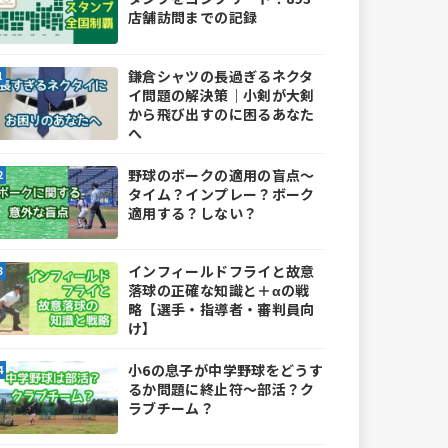
店舗訪問までの記録
鎌倉シャツの長過ぎるネクタ
イ問題の解決策｜小剣が大剣
から飛び出すのに困るあなた
へ
野球のボークの適用の盲点～
タイム？インプレー？ボーク
適用する？しない？
インフィールドフライと故意
落球の正確な知識と＋αの戦
略【選手・指導者・審判員向
け】
小6の息子が中学野球をどうす
るか問題に終止符～部活？ク
ラブチーム？