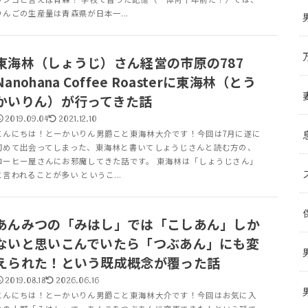
りんごの生産量は青森県が日本一...
東海林（しょうじ）さん経営の市原の787
Nanohana Coffee Roasterに東海林（とう
かいりん）が行ってきた話
2019.09.04
2021.12.10
こんにちは！とーかいりん男爵こと東海林大介です！今回は7月に遂に
初めて出会ってしまった、東海林と書いてしょうじさんと読む方の、
コーヒー屋さんにお邪魔してきた話です。 東海林は「しょうじさん」
と言われることが多い というこ...
あんみつの「みはし」では「こしあん」しか
ないと思いこんでいたら「つぶあん」にも変
えられた！という既成概念が覆った話
2019.08.18
2026.06.16
こんにちは！とーかいりん男爵こと東海林大介です！今回はお気に入