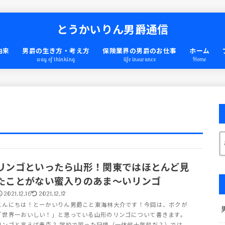
とうかいりん男爵通信
由来
男爵の生き方・考え方
保険業界の男爵のお仕事
ホーム
way of thinking
life insurance
Home
リンゴといったら山形！関東ではほとんど見
たことがない蜜入りのあま～いリンゴ
2021.12.16
2021.12.17
こんにちは！とーかいりん男爵こと東海林大介です！今回は、ボクが
「世界一おいしい！」と思っている山形のリンゴについて書きます。
リンゴと言えば青森？ 学校で習った記憶（一体何十年前だ？）では、