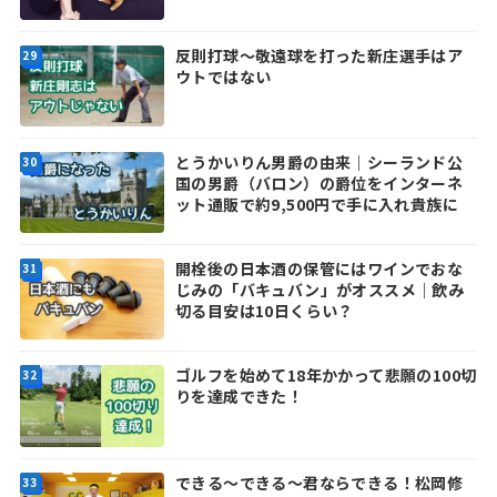
反則打球～敬遠球を打った新庄選手はア
ウトではない
とうかいりん男爵の由来｜シーランド公
国の男爵（バロン）の爵位をインターネ
ット通販で約9,500円で手に入れ貴族に
開栓後の日本酒の保管にはワインでおな
じみの「バキュバン」がオススメ｜飲み
切る目安は10日くらい？
ゴルフを始めて18年かかって悲願の100切
りを達成できた！
できる～できる～君ならできる！松岡修