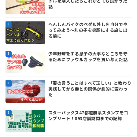
トルを購入したらこれがとても良かった
話
へんしんバイクのペダル外しを自分でや
ってみよう～別の子を笑顔にする旅に出
る前に
少年野球をする息子の大事なところを守
るためにファウルカップを買い与えた話
「妻の言うことはすべて正しい」と教わり
実践してから妻との関係が劇的に変わっ
た
スターバックス47都道府県スタンプをコ
ンプリート！893店舗訪問までの記録