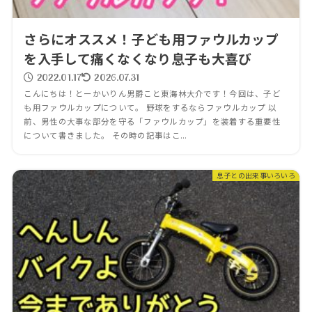
さらにオススメ！子ども用ファウルカップ
を入手して痛くなくなり息子も大喜び
2022.01.17
2026.07.31
こんにちは！とーかいりん男爵こと東海林大介です！今回は、子ど
も用ファウルカップについて。 野球をするならファウルカップ 以
前、男性の大事な部分を守る「ファウルカップ」を装着する重要性
について書きました。 その時の記事はこ...
息子との出来事いろいろ