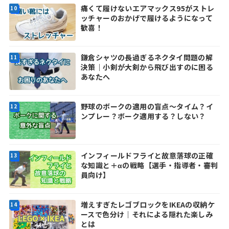
痛くて履けないエアマックス95がストレ
ッチャーのおかげで履けるようになって
歓喜！
鎌倉シャツの長過ぎるネクタイ問題の解
決策｜小剣が大剣から飛び出すのに困る
あなたへ
野球のボークの適用の盲点～タイム？イ
ンプレー？ボーク適用する？しない？
インフィールドフライと故意落球の正確
な知識と＋αの戦略【選手・指導者・審判
員向け】
増えすぎたレゴブロックをIKEAの収納ケ
ースで色分け｜それによる隠れた楽しみ
とは