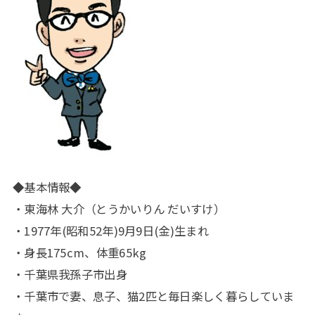
◆基本情報◆
・東海林 大介（とうかいりん だいすけ）
・1977年(昭和52年)9月9日(金)生まれ
・身長175cm、体重65kg
・千葉県我孫子市出身
・千葉市で妻、息子、猫2匹と毎日楽しく暮らしていま