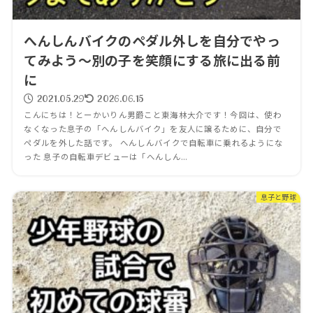
へんしんバイクのペダル外しを自分でやっ
てみよう～別の子を笑顔にする旅に出る前
に
2021.05.29
2026.06.15
こんにちは！とーかいりん男爵こと東海林大介です！今回は、使わ
なくなった息子の「へんしんバイク」を友人に譲るために、自分で
ペダルを外した話です。 へんしんバイクで自転車に乗れるようにな
った 息子の自転車デビューは「へんしん...
息子と野球