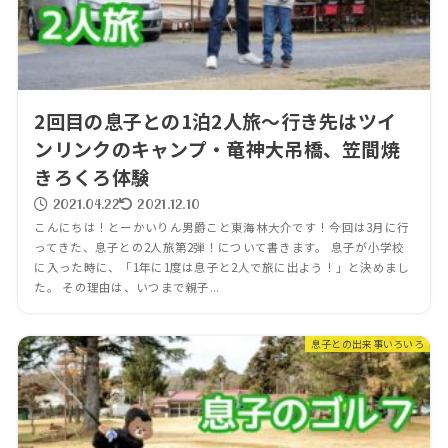
2回目の息子との1泊2人旅～行き先はツイ
ンリンクのキャンプ・竜神大吊橋、笠間焼
きろくろ体験
2021.04.22
2021.12.10
こんにちは！とーかいりん男爵こと東海林大介です！今回は3月に行
ってきた、息子との2人旅第2弾！について書きます。 息子が小学校
に入った時に、「1年に1度は息子と2人で旅に出よう！」と決めまし
た。 その理由は、いつまで親子...
息子との出来事いろいろ