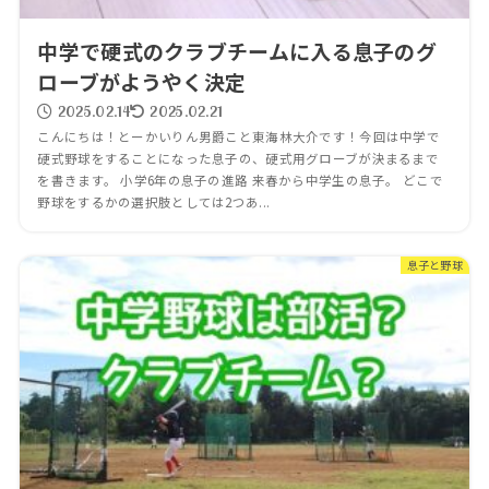
中学で硬式のクラブチームに入る息子のグ
ローブがようやく決定
2025.02.14
2025.02.21
こんにちは！とーかいりん男爵こと東海林大介です！今回は中学で
硬式野球をすることになった息子の、硬式用グローブが決まるまで
を書きます。 小学6年の息子の進路 来春から中学生の息子。 どこで
野球をするかの選択肢としては2つあ...
息子と野球