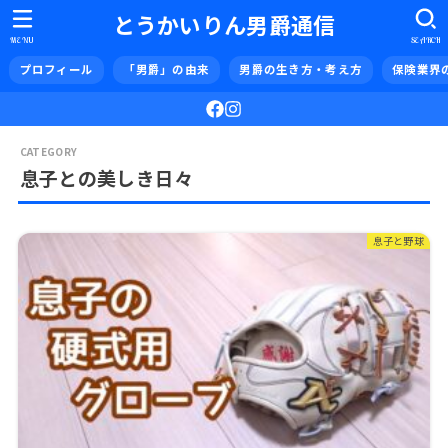
とうかいりん男爵通信
MENU
SEARCH
プロフィール
「男爵」の由来
男爵の生き方・考え方
保険業界
息子との美しき日々
息子と野球