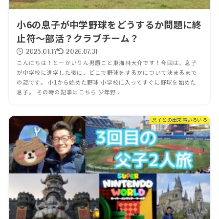
小6の息子が中学野球をどうするか問題に終
止符～部活？クラブチーム？
2025.01.17
2026.07.31
こんにちは！とーかいりん男爵こと東海林大介です！今回は、息子
が中学校に進学した後に、どこで野球をするかについて決まるまで
の話です。 小1から始めた野球 小学校に入ってすぐに野球を始めた
息子。 その時の記事はこちら 少年野...
息子との出来事いろいろ