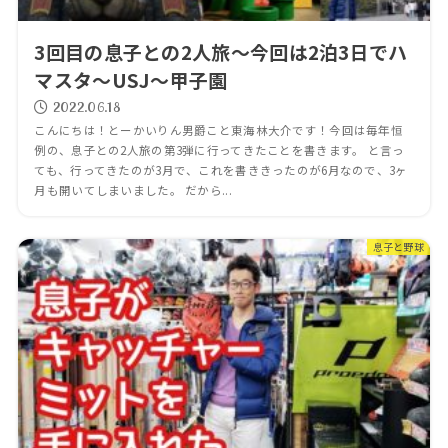
3回目の息子との2人旅～今回は2泊3日でハ
マスタ～USJ～甲子園
2022.06.18
こんにちは！とーかいりん男爵こと東海林大介です！今回は毎年恒
例の、息子との2人旅の第3弾に行ってきたことを書きます。 と言っ
ても、行ってきたのが3月で、これを書ききったのが6月なので、3ヶ
月も開いてしまいました。 だから...
息子と野球