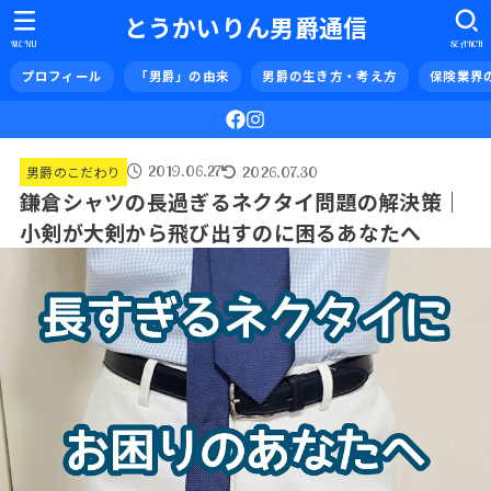
とうかいりん男爵通信
MENU
SEARCH
プロフィール
「男爵」の由来
男爵の生き方・考え方
保険業界
2019.06.27
2026.07.30
男爵のこだわり
鎌倉シャツの長過ぎるネクタイ問題の解決策｜
小剣が大剣から飛び出すのに困るあなたへ