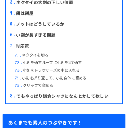
ネクタイの大剣の正しい位置
3
餅は餅屋
4
ノットはどうしているか
5
小剣が長すぎる問題
6
対応策
7
ネクタイを切る
7.1
小剣を通すループに小剣を2度通す
7.2
小剣をトラウザーズの中に入れる
7.3
小剣を折り返して、小剣自体に留める
7.4
クリップで留める
7.5
でもやっぱり鎌倉シャツになんとかして欲しい
8
あくまでも素人のつぶやきです！