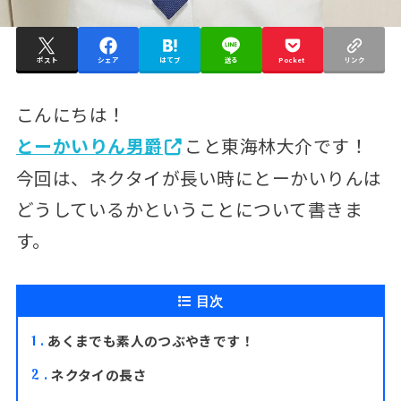
ポスト
シェア
はてブ
送る
Pocket
リンク
こんにちは！
とーかいりん男爵
こと東海林大介です！
今回は、ネクタイが長い時にとーかいりんは
どうしているかということについて書きま
す。
目次
あくまでも素人のつぶやきです！
1
ネクタイの長さ
2