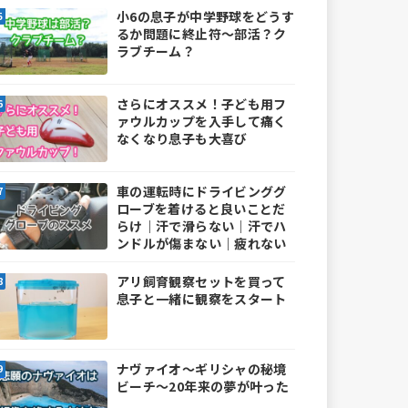
小6の息子が中学野球をどうす
るか問題に終止符～部活？ク
ラブチーム？
さらにオススメ！子ども用フ
ァウルカップを入手して痛く
なくなり息子も大喜び
車の運転時にドライビンググ
ローブを着けると良いことだ
らけ｜汗で滑らない｜汗でハ
ンドルが傷まない｜疲れない
アリ飼育観察セットを買って
息子と一緒に観察をスタート
ナヴァイオ～ギリシャの秘境
ビーチ～20年来の夢が叶った