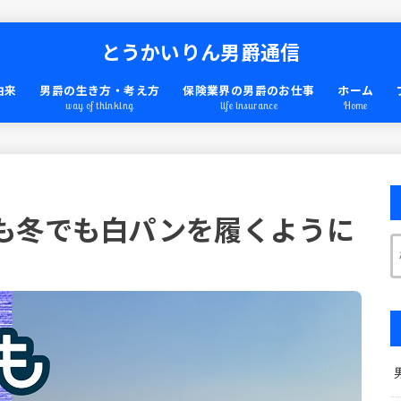
とうかいりん男爵通信
由来
男爵の生き方・考え方
保険業界の男爵のお仕事
ホーム
way of thinking
life insurance
Home
も冬でも白パンを履くように