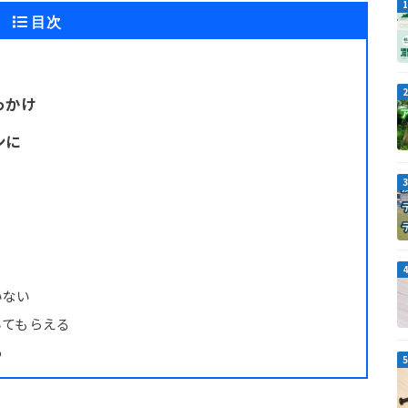
目次
っかけ
ンに
いない
いてもらえる
る