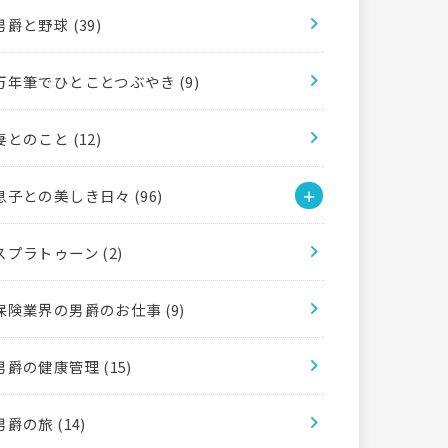
男爵と野球
(39)
万年筆でひとことつぶやき
(9)
妻とのこと
(12)
息子との美しき日々
(96)
スプラトゥーン
(2)
保険業界の男爵のお仕事
(9)
男爵の健康管理
(15)
男爵の旅
(14)