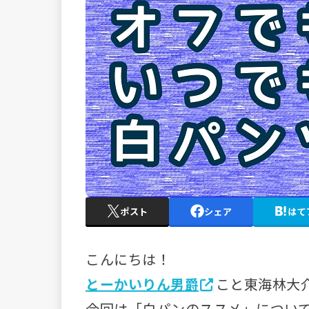
ポスト
シェア
はて
こんにちは！
とーかいりん男爵
こと東海林大
今回は「白パンのススメ」につい