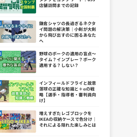
店舗訪問までの記録
鎌倉シャツの長過ぎるネクタ
イ問題の解決策｜小剣が大剣
から飛び出すのに困るあなた
へ
野球のボークの適用の盲点～
タイム？インプレー？ボーク
適用する？しない？
インフィールドフライと故意
落球の正確な知識と＋αの戦
略【選手・指導者・審判員向
け】
増えすぎたレゴブロックを
IKEAの収納ケースで色分け｜
それによる隠れた楽しみとは