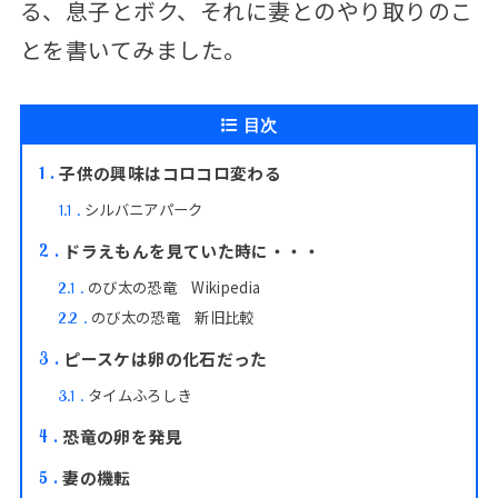
る、息子とボク、それに妻とのやり取りのこ
とを書いてみました。
目次
子供の興味はコロコロ変わる
1
シルバニアパーク
1.1
ドラえもんを見ていた時に・・・
2
のび太の恐竜 Wikipedia
2.1
のび太の恐竜 新旧比較
2.2
ピースケは卵の化石だった
3
タイムふろしき
3.1
恐竜の卵を発見
4
妻の機転
5