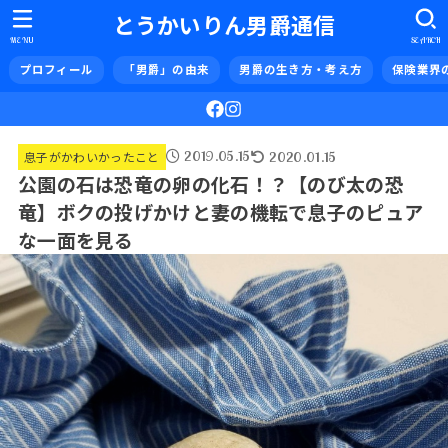
とうかいりん男爵通信
MENU
SEARCH
プロフィール
「男爵」の由来
男爵の生き方・考え方
保険業界
2019.05.15
2020.01.15
息子がかわいかったこと
公園の石は恐竜の卵の化石！？【のび太の恐
竜】ボクの投げかけと妻の機転で息子のピュア
な一面を見る