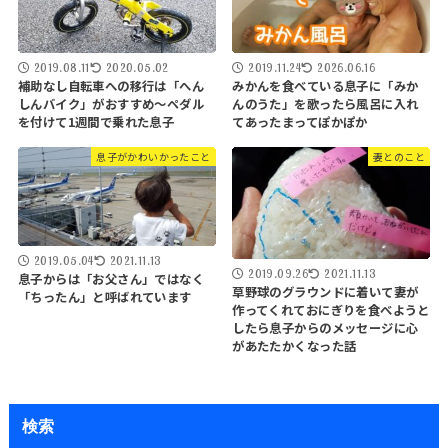
2019.08.11
2020.05.02
2019.11.24
2026.06.16
補助なし自転車への移行は「へん
みかんを食べている息子に「みか
しんバイク」がおすすめ～ペダル
んのうた」を歌ったら風呂に入れ
を付けて1週間で乗れた息子
てあったまってぽかぽか
息子がかわいかったこと
妻とのこと
2019.05.04
2021.11.13
2019.09.26
2021.11.13
息子からは「お父さん」ではなく
草野球のグラウンドに着いて妻が
「ちったん」と呼ばれています
作ってくれておにぎりを食べようと
したら息子からのメッセージに心
があたたかくなった話
検索