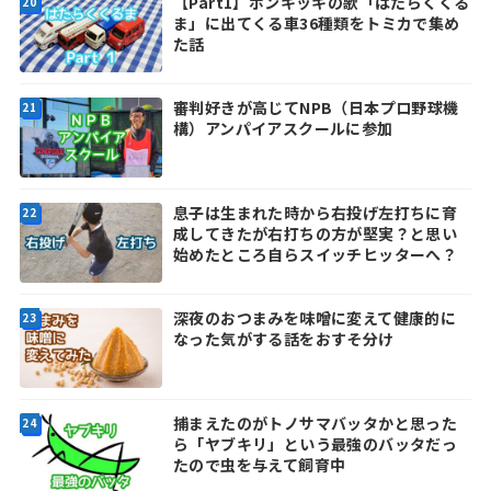
【Part1】ポンキッキの歌「はたらくくる
ま」に出てくる車36種類をトミカで集め
た話
審判好きが高じてNPB（日本プロ野球機
構）アンパイアスクールに参加
息子は生まれた時から右投げ左打ちに育
成してきたが右打ちの方が堅実？と思い
始めたところ自らスイッチヒッターへ？
深夜のおつまみを味噌に変えて健康的に
なった気がする話をおすそ分け
捕まえたのがトノサマバッタかと思った
ら「ヤブキリ」という最強のバッタだっ
たので虫を与えて飼育中