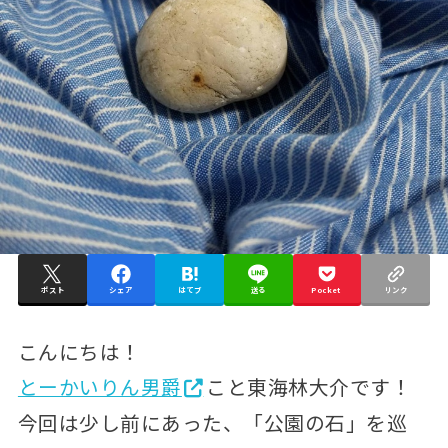
ポスト
シェア
はてブ
送る
Pocket
リンク
こんにちは！
とーかいりん男爵
こと東海林大介です！
今回は少し前にあった、「公園の石」を巡