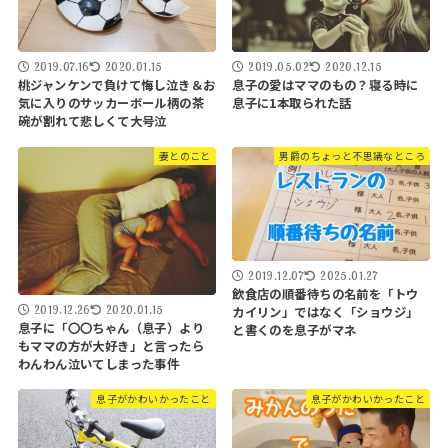
2019.07.16
2020.01.15
2019.05.02
2020.12.15
桃ジャンケンで負けて悔し泣き＆お
息子の愛はママのもの？寝る時に
気に入りのサッカーボール柄の茶
息子に1本取られた話
碗が割れて悲しくて大号泣
妻とのこと
男爵のちょっと不思議なところ
2019.12.07
2025.01.27
飲食店の順番待ちの名前を「トウ
2019.12.26
2020.01.15
カイリン」ではなく「ショウジ」
息子に「〇〇ちゃん（息子）より
と書くのを息子がマネ
もママの方が大好き」と言ったら
わんわん泣いてしまった事件
息子がかわいかったこと
息子がかわいかったこと