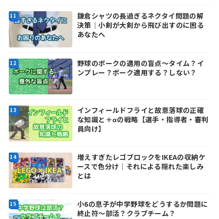
鎌倉シャツの長過ぎるネクタイ問題の解
決策｜小剣が大剣から飛び出すのに困る
あなたへ
野球のボークの適用の盲点～タイム？イ
ンプレー？ボーク適用する？しない？
インフィールドフライと故意落球の正確
な知識と＋αの戦略【選手・指導者・審判
員向け】
増えすぎたレゴブロックをIKEAの収納ケ
ースで色分け｜それによる隠れた楽しみ
とは
小6の息子が中学野球をどうするか問題に
終止符～部活？クラブチーム？