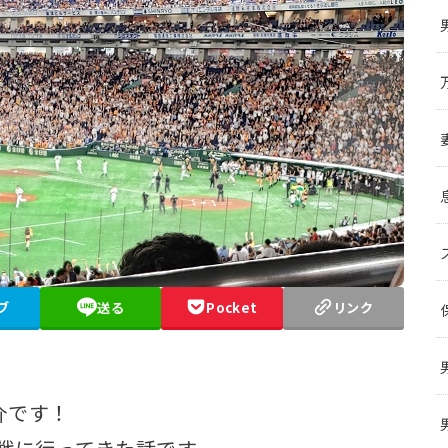
ブ
送る
Pocket
リンク
介です！