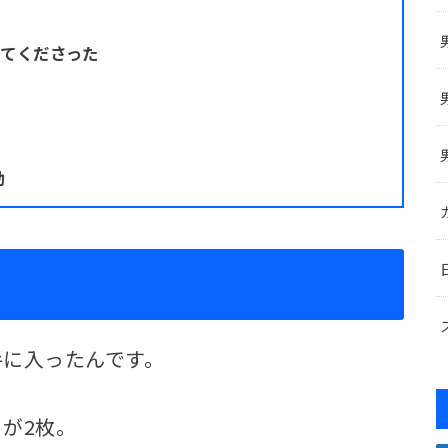
してくださった
助
手に入ったんです。
が2枚。