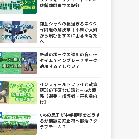
店舗訪問までの記録
鎌倉シャツの長過ぎるネクタ
イ問題の解決策｜小剣が大剣
から飛び出すのに困るあなた
へ
野球のボークの適用の盲点～
タイム？インプレー？ボーク
適用する？しない？
インフィールドフライと故意
落球の正確な知識と＋αの戦
略【選手・指導者・審判員向
け】
小6の息子が中学野球をどうす
るか問題に終止符～部活？ク
ラブチーム？