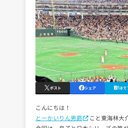
ポスト
シェア
はて
こんにちは！
とーかいりん男爵
こと東海林大