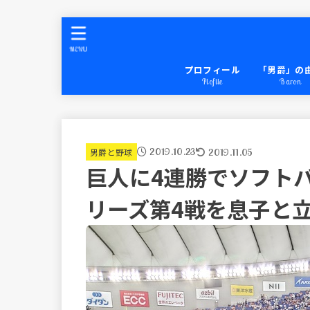
MENU
プロフィール
「男爵」の
Plofile
Baron
2019.10.23
2019.11.05
男爵と野球
巨人に4連勝でソフト
リーズ第4戦を息子と