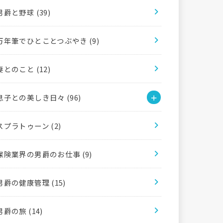
男爵と野球
(39)
万年筆でひとことつぶやき
(9)
妻とのこと
(12)
息子との美しき日々
(96)
スプラトゥーン
(2)
保険業界の男爵のお仕事
(9)
男爵の健康管理
(15)
男爵の旅
(14)