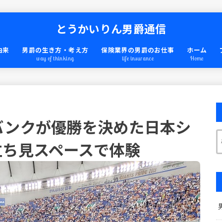
とうかいりん男爵通信
由来
男爵の生き方・考え方
保険業界の男爵のお仕事
ホーム
way of thinking
life insurance
Home
バンクが優勝を決めた日本シ
立ち見スペースで体験