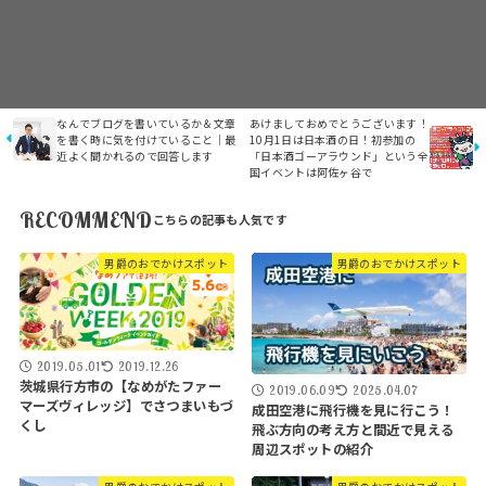
なんでブログを書いているか＆文章
あけましておめでとうございます！
を書く時に気を付けていること｜最
10月1日は日本酒の日！初参加の
近よく聞かれるので回答します
「日本酒ゴーアラウンド」という全
国イベントは阿佐ヶ谷で
RECOMMEND
男爵のおでかけスポット
男爵のおでかけスポット
2019.05.01
2019.12.26
茨城県行方市の【なめがたファー
2019.06.09
2025.04.07
マーズヴィレッジ】でさつまいもづ
成田空港に飛行機を見に行こう！
くし
飛ぶ方向の考え方と間近で見える
周辺スポットの紹介