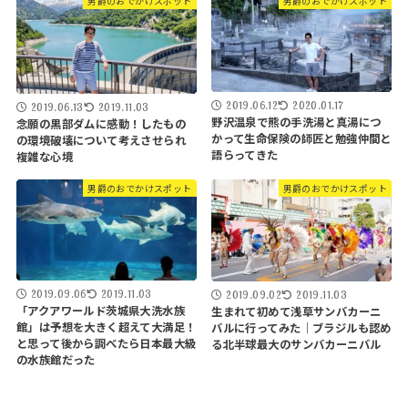
男爵のおでかけスポット
男爵のおでかけスポット
2019.06.12
2020.01.17
2019.06.13
2019.11.03
野沢温泉で熊の手洗湯と真湯につ
念願の黒部ダムに感動！したもの
かって生命保険の師匠と勉強仲間と
の環境破壊について考えさせられ
語らってきた
複雑な心境
男爵のおでかけスポット
男爵のおでかけスポット
2019.09.06
2019.11.03
2019.09.02
2019.11.03
「アクアワールド茨城県大洗水族
生まれて初めて浅草サンバカーニ
館」は予想を大きく超えて大満足！
バルに行ってみた｜ブラジルも認め
と思って後から調べたら日本最大級
る北半球最大のサンバカーニバル
の水族館だった