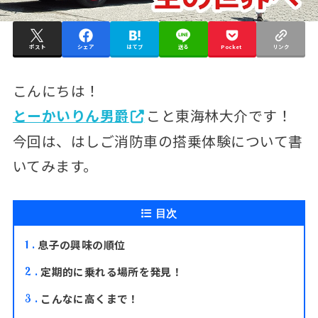
ポスト
シェア
はてブ
送る
Pocket
リンク
こんにちは！
とーかいりん男爵
こと東海林大介です！
今回は、はしご消防車の搭乗体験について書
いてみます。
目次
息子の興味の順位
1
定期的に乗れる場所を発見！
2
こんなに高くまで！
3