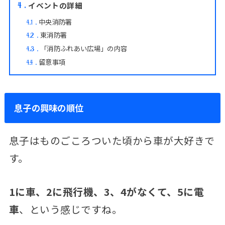
イベントの詳細
4
中央消防署
4.1
東消防署
4.2
「消防ふれあい広場」の内容
4.3
留意事項
4.4
息子の興味の順位
息子はものごころついた頃から車が大好きで
す。
1に車、2に飛行機、3、4がなくて、5に電
車
、という感じですね。