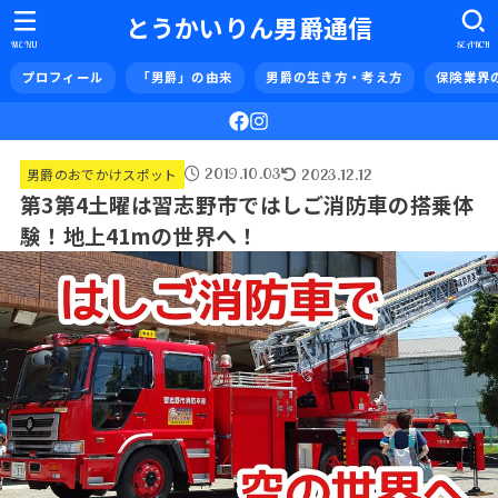
とうかいりん男爵通信
MENU
SEARCH
プロフィール
「男爵」の由来
男爵の生き方・考え方
保険業界
2019.10.03
2023.12.12
男爵のおでかけスポット
第3第4土曜は習志野市ではしご消防車の搭乗体
験！地上41mの世界へ！