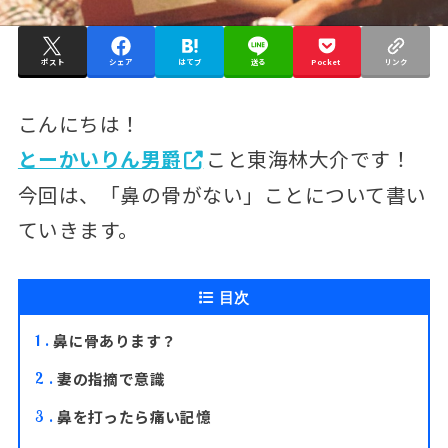
ポスト
シェア
はてブ
送る
Pocket
リンク
こんにちは！
とーかいりん男爵
こと東海林大介です！
今回は、「鼻の骨がない」ことについて書い
ていきます。
目次
鼻に骨あります？
1
妻の指摘で意識
2
鼻を打ったら痛い記憶
3