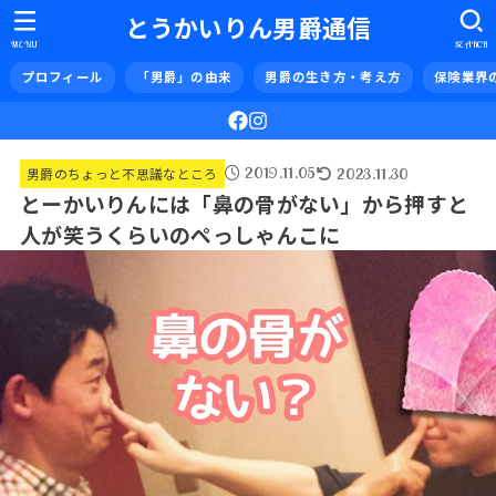
とうかいりん男爵通信
MENU
SEARCH
プロフィール
「男爵」の由来
男爵の生き方・考え方
保険業界
2019.11.05
2023.11.30
男爵のちょっと不思議なところ
とーかいりんには「鼻の骨がない」から押すと
人が笑うくらいのぺっしゃんこに