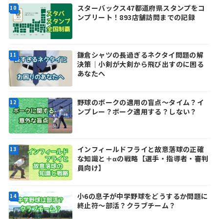
スターバックス47都道府県スタンプをコ
ンプリート！893店舗訪問までの記録
鎌倉シャツの長過ぎるネクタイ問題の解
決策｜小剣が大剣から飛び出すのに困る
あなたへ
野球のボークの適用の盲点～タイム？イ
ンプレー？ボーク適用する？しない？
インフィールドフライと故意落球の正確
な知識と＋αの戦略【選手・指導者・審判
員向け】
小6の息子が中学野球をどうするか問題に
終止符～部活？クラブチーム？