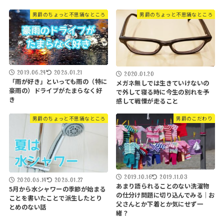
男爵のちょっと不思議なところ
男爵のちょっと不思議なところ
2019.06.24
2025.01.21
2020.01.20
「雨が好き」といっても雨の（特に
メガネ無しでは生きていけないの
豪雨の）ドライブがたまらなく好
で外して寝る時に今生の別れを予
き
感して戦慄が走ること
男爵のちょっと不思議なところ
男爵のこだわり
2019.10.16
2019.11.03
2020.05.14
2025.01.27
あまり語られることのない洗濯物
5月から水シャワーの季節が始まる
の仕分け問題に切り込んでみる｜お
ことを書いたことで派生したとり
父さんとか下着とか気にせず一
とめのない話
緒？