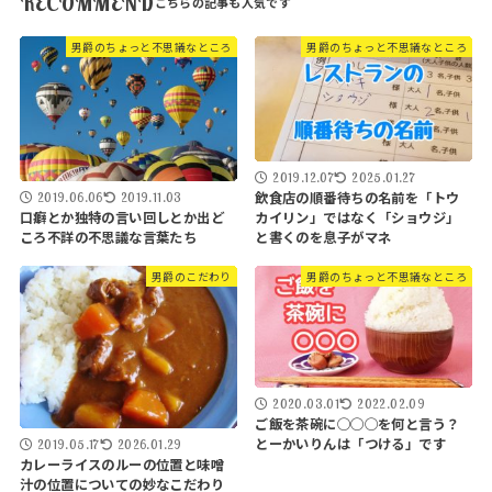
RECOMMEND
男爵のちょっと不思議なところ
男爵のちょっと不思議なところ
2019.12.07
2025.01.27
飲食店の順番待ちの名前を「トウ
2019.06.06
2019.11.03
口癖とか独特の言い回しとか出ど
カイリン」ではなく「ショウジ」
ころ不詳の不思議な言葉たち
と書くのを息子がマネ
男爵のこだわり
男爵のちょっと不思議なところ
2020.03.01
2022.02.09
ご飯を茶碗に◯◯◯を何と言う？
とーかいりんは「つける」です
2019.05.17
2026.01.29
カレーライスのルーの位置と味噌
汁の位置についての妙なこだわり