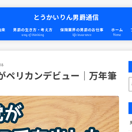
とうかいりん男爵通信
由来
男爵の生き方・考え方
保険業界の男爵のお仕事
ホーム
way of thinking
life insurance
Home
08
がペリカンデビュー｜万年筆