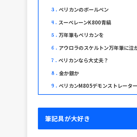
ペリカンのボールペン
3
スーベレーンK800青縞
4
万年筆もペリカンを
5
アウロラのスケルトン万年筆に泣
6
ペリカンなら大丈夫？
7
金か銀か
8
ペリカンM805デモンストレータ
9
筆記具が大好き