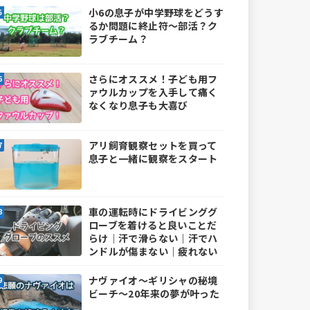
小6の息子が中学野球をどうす
るか問題に終止符～部活？ク
ラブチーム？
さらにオススメ！子ども用フ
ァウルカップを入手して痛く
なくなり息子も大喜び
アリ飼育観察セットを買って
息子と一緒に観察をスタート
車の運転時にドライビンググ
ローブを着けると良いことだ
らけ｜汗で滑らない｜汗でハ
ンドルが傷まない｜疲れない
ナヴァイオ～ギリシャの秘境
ビーチ～20年来の夢が叶った