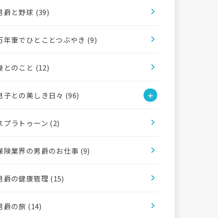
男爵と野球
(39)
万年筆でひとことつぶやき
(9)
妻とのこと
(12)
息子との美しき日々
(96)
スプラトゥーン
(2)
保険業界の男爵のお仕事
(9)
男爵の健康管理
(15)
男爵の旅
(14)