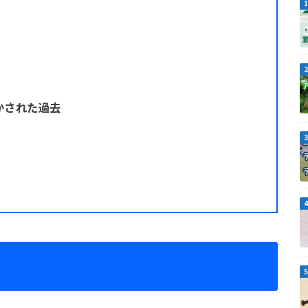
かされた過去
ー