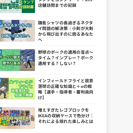
店舗訪問までの記録
鎌倉シャツの長過ぎるネクタ
イ問題の解決策｜小剣が大剣
から飛び出すのに困るあなた
へ
野球のボークの適用の盲点～
タイム？インプレー？ボーク
適用する？しない？
インフィールドフライと故意
落球の正確な知識と＋αの戦
略【選手・指導者・審判員向
け】
増えすぎたレゴブロックを
IKEAの収納ケースで色分け｜
それによる隠れた楽しみとは