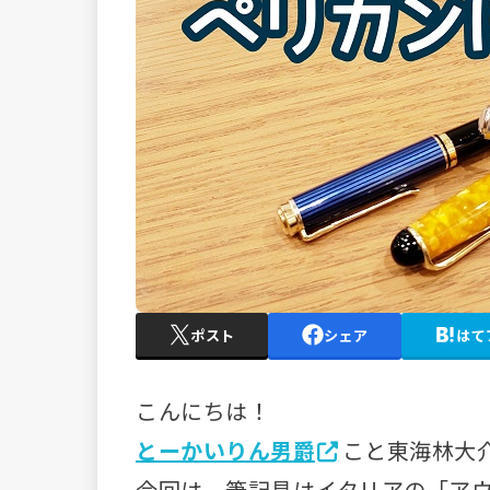
ポスト
シェア
はて
こんにちは！
とーかいりん男爵
こと東海林大
今回は、筆記具はイタリアの「ア