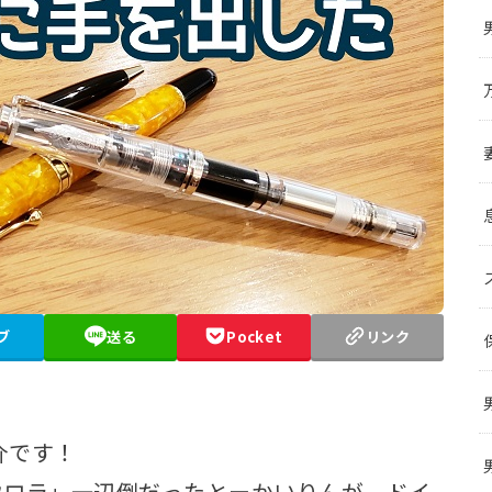
ブ
送る
Pocket
リンク
介です！
ウロラ」一辺倒だったとーかいりんが、ドイ