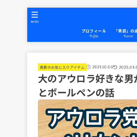
MENU
プロフィール
「男爵」の
Plofile
Baron
2021.10.08
2025.04.
男爵のお気に入りアイテム
大のアウロラ好きな男
とボールペンの話