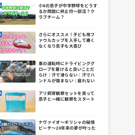
小6の息子が中学野球をどうす
るか問題に終止符～部活？ク
ラブチーム？
さらにオススメ！子ども用フ
ァウルカップを入手して痛く
なくなり息子も大喜び
車の運転時にドライビンググ
ローブを着けると良いことだ
らけ｜汗で滑らない｜汗でハ
ンドルが傷まない｜疲れない
アリ飼育観察セットを買って
息子と一緒に観察をスタート
ナヴァイオ～ギリシャの秘境
ビーチ～20年来の夢が叶った