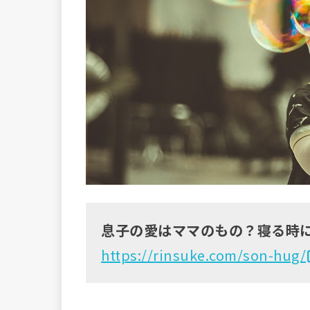
息子の愛はママのもの？寝る時
https://rinsuke.com/son-hug/