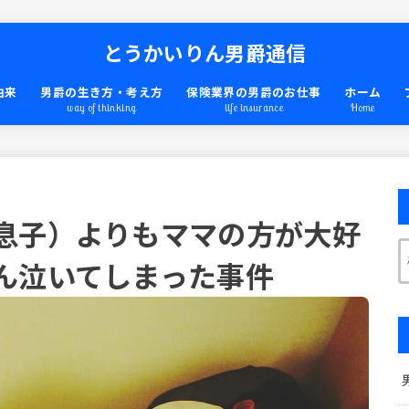
とうかいりん男爵通信
由来
男爵の生き方・考え方
保険業界の男爵のお仕事
ホーム
way of thinking
life insurance
Home
息子）よりもママの方が大好
ん泣いてしまった事件