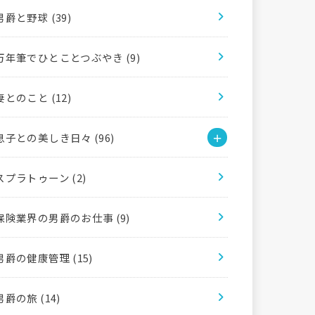
男爵と野球
(39)
万年筆でひとことつぶやき
(9)
妻とのこと
(12)
息子との美しき日々
(96)
スプラトゥーン
(2)
保険業界の男爵のお仕事
(9)
男爵の健康管理
(15)
男爵の旅
(14)